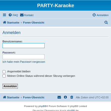
PARTY-Karaoke
FAQ
Kontakt
Anmelden
S
Startseite
Foren-Übersicht
u
Anmelden
c
h
Benutzername:
e
Passwort:
Ich habe mein Passwort vergessen
Angemeldet bleiben
Meinen Online-Status während dieser Sitzung verbergen
Startseite
Foren-Übersicht
Alle Zeiten sind
UTC+02:00
Powered by
phpBB
® Forum Software © phpBB Limited
Deutsche Übersetzung durch
phpBB.de