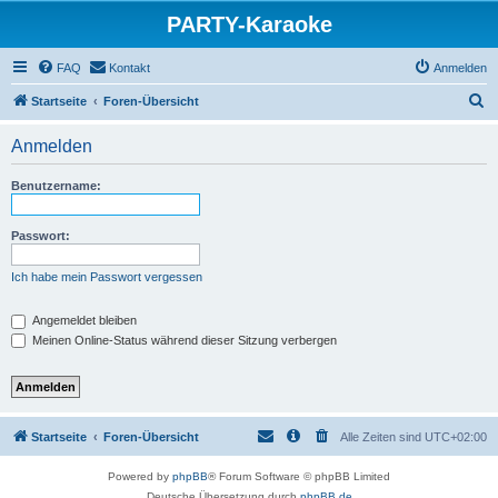
PARTY-Karaoke
FAQ
Kontakt
Anmelden
S
Startseite
Foren-Übersicht
u
Anmelden
c
h
Benutzername:
e
Passwort:
Ich habe mein Passwort vergessen
Angemeldet bleiben
Meinen Online-Status während dieser Sitzung verbergen
Startseite
Foren-Übersicht
Alle Zeiten sind
UTC+02:00
Powered by
phpBB
® Forum Software © phpBB Limited
Deutsche Übersetzung durch
phpBB.de