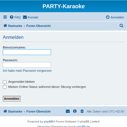
PARTY-Karaoke
FAQ
Kontakt
Anmelden
S
Startseite
Foren-Übersicht
u
Anmelden
c
h
Benutzername:
e
Passwort:
Ich habe mein Passwort vergessen
Angemeldet bleiben
Meinen Online-Status während dieser Sitzung verbergen
Startseite
Foren-Übersicht
Alle Zeiten sind
UTC+02:00
Powered by
phpBB
® Forum Software © phpBB Limited
Deutsche Übersetzung durch
phpBB.de