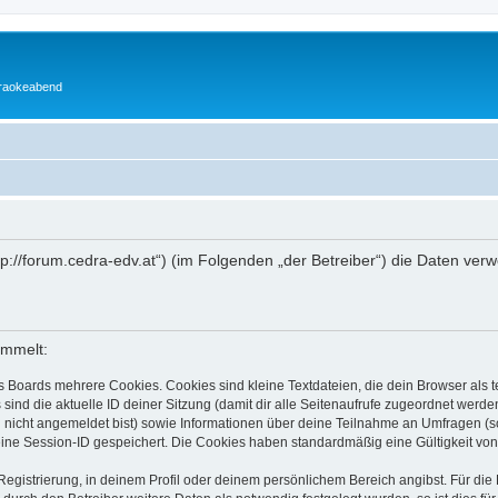
araokeabend
ttp://forum.cedra-edv.at“) (im Folgenden „der Betreiber“) die Daten 
ammelt:
s Boards mehrere Cookies. Cookies sind kleine Textdateien, die dein Browser als
 sind die aktuelle ID deiner Sitzung (damit dir alle Seitenaufrufe zugeordnet werd
u nicht angemeldet bist) sowie Informationen über deine Teilnahme an Umfragen (s
eine Session-ID gespeichert. Die Cookies haben standardmäßig eine Gültigkeit von 
Registrierung, in deinem Profil oder deinem persönlichem Bereich angibst. Für di