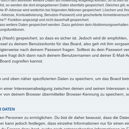
rch den Betreiber weitere Daten als notwendig festgelegt wurden, so ist dies für 
llst, so werden die dort eingegebenen Daten ebenfalls gespeichert. Gleiches gilt, 
Die IP-Adresse wird weiterhin bei folgenden Aktionen gespeichert: Löschen und Än
l-Adresse, Kontoaktivierung, Benutzer-Passwort) und gescheiterte Anmeldeversuch
ine?“-Funktion angezeigt und nicht dauerhaft gespeichert.
 dass weitere Daten gespeichert werden. Dazu gehören dein Abstimmungsverhalten
gungsfunktionen.
(Hash) gespeichert, so dass es sicher ist. Jedoch wird dir empfohlen, 
ssel zu deinem Benutzerkonto für das Board, also geh mit ihm sorgsam
htigterweise nach deinem Passwort fragen. Solltest du dein Passwort v
are fragt dich dann nach deinem Benutzernamen und deiner E-Mail-Ad
Board zugreifen kannst.
en und oben näher spezifizierten Daten zu speichern, um das Board bet
en einer Interessenabwägung zwischen deinen und seinen Interessen sow
r von deinem Browser übermittelter Browser-Kennung zu speichern, so
R DATEN
n Personen zu ermöglichen. Du bist dir daher bewusst, dass die Daten d
ber kann jedoch festlegen, dass einzelne Informationen nur für einen ei