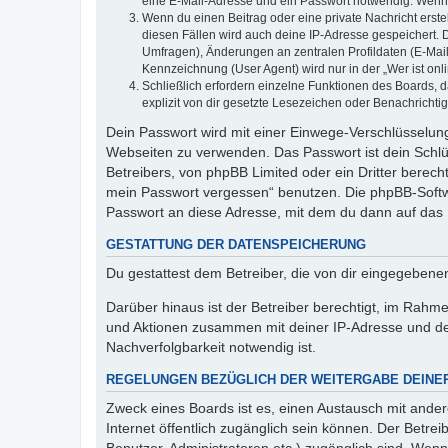
eine E-Mail-Adresse und ein Passwort notwendig. Wenn du
Wenn du einen Beitrag oder eine private Nachricht erste
diesen Fällen wird auch deine IP-Adresse gespeichert. 
Umfragen), Änderungen an zentralen Profildaten (E-Mai
Kennzeichnung (User Agent) wird nur in der „Wer ist onl
Schließlich erfordern einzelne Funktionen des Boards,
explizit von dir gesetzte Lesezeichen oder Benachrichti
Dein Passwort wird mit einer Einwege-Verschlüsselung 
Webseiten zu verwenden. Das Passwort ist dein Schlü
Betreibers, von phpBB Limited oder ein Dritter berec
mein Passwort vergessen“ benutzen. Die phpBB-Softw
Passwort an diese Adresse, mit dem du dann auf das 
GESTATTUNG DER DATENSPEICHERUNG
Du gestattest dem Betreiber, die von dir eingegeben
Darüber hinaus ist der Betreiber berechtigt, im Rahm
und Aktionen zusammen mit deiner IP-Adresse und de
Nachverfolgbarkeit notwendig ist.
REGELUNGEN BEZÜGLICH DER WEITERGABE DEINE
Zweck eines Boards ist es, einen Austausch mit andere
Internet öffentlich zugänglich sein können. Der Betrei