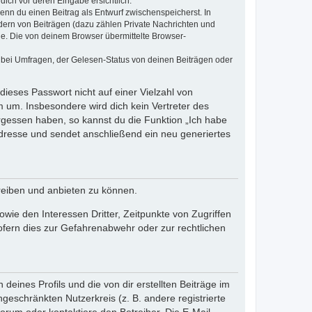
dich vor deren Eingabe ersichtlich.
wenn du einen Beitrag als Entwurf zwischenspeicherst. In
dern von Beiträgen (dazu zählen Private Nachrichten und
e. Die von deinem Browser übermittelte Browser-
 bei Umfragen, der Gelesen-Status von deinen Beiträgen oder
dieses Passwort nicht auf einer Vielzahl von
 um. Insbesondere wird dich kein Vertreter des
ergessen haben, so kannst du die Funktion „Ich habe
resse und sendet anschließend ein neu generiertes
reiben und anbieten zu können.
ie den Interessen Dritter, Zeitpunkte von Zugriffen
fern dies zur Gefahrenabwehr oder zur rechtlichen
eines Profils und die von dir erstellten Beiträge im
ngeschränkten Nutzerkreis (z. B. andere registrierte