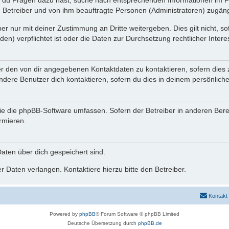
n du Fragen dazu hast, suche nach entsprechenden Informationen im Fo
n Betreiber und von ihm beauftragte Personen (Administratoren) zugäng
r nur mit deiner Zustimmung an Dritte weitergeben. Dies gilt nicht, s
n) verpflichtet ist oder die Daten zur Durchsetzung rechtlicher Interes
er den von dir angegebenen Kontaktdaten zu kontaktieren, sofern dies 
andere Benutzer dich kontaktieren, sofern du dies in deinem persönliche
, die die phpBB-Software umfassen. Sofern der Betreiber in anderen Be
ormieren.
 Daten über dich gespeichert sind.
 Daten verlangen. Kontaktiere hierzu bitte den Betreiber.
Kontakt
Powered by
phpBB
® Forum Software © phpBB Limited
Deutsche Übersetzung durch
phpBB.de