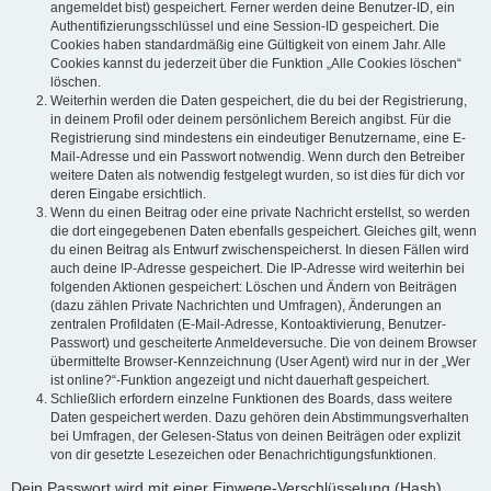
angemeldet bist) gespeichert. Ferner werden deine Benutzer-ID, ein
Authentifizierungsschlüssel und eine Session-ID gespeichert. Die
Cookies haben standardmäßig eine Gültigkeit von einem Jahr. Alle
Cookies kannst du jederzeit über die Funktion „Alle Cookies löschen“
löschen.
Weiterhin werden die Daten gespeichert, die du bei der Registrierung,
in deinem Profil oder deinem persönlichem Bereich angibst. Für die
Registrierung sind mindestens ein eindeutiger Benutzername, eine E-
Mail-Adresse und ein Passwort notwendig. Wenn durch den Betreiber
weitere Daten als notwendig festgelegt wurden, so ist dies für dich vor
deren Eingabe ersichtlich.
Wenn du einen Beitrag oder eine private Nachricht erstellst, so werden
die dort eingegebenen Daten ebenfalls gespeichert. Gleiches gilt, wenn
du einen Beitrag als Entwurf zwischenspeicherst. In diesen Fällen wird
auch deine IP-Adresse gespeichert. Die IP-Adresse wird weiterhin bei
folgenden Aktionen gespeichert: Löschen und Ändern von Beiträgen
(dazu zählen Private Nachrichten und Umfragen), Änderungen an
zentralen Profildaten (E-Mail-Adresse, Kontoaktivierung, Benutzer-
Passwort) und gescheiterte Anmeldeversuche. Die von deinem Browser
übermittelte Browser-Kennzeichnung (User Agent) wird nur in der „Wer
ist online?“-Funktion angezeigt und nicht dauerhaft gespeichert.
Schließlich erfordern einzelne Funktionen des Boards, dass weitere
Daten gespeichert werden. Dazu gehören dein Abstimmungsverhalten
bei Umfragen, der Gelesen-Status von deinen Beiträgen oder explizit
von dir gesetzte Lesezeichen oder Benachrichtigungsfunktionen.
Dein Passwort wird mit einer Einwege-Verschlüsselung (Hash)