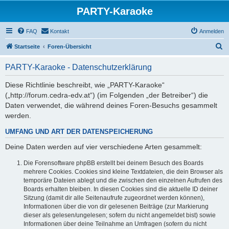
PARTY-Karaoke
FAQ
Kontakt
Anmelden
S
Startseite
Foren-Übersicht
u
PARTY-Karaoke - Datenschutzerklärung
c
h
Diese Richtlinie beschreibt, wie „PARTY-Karaoke“
(„http://forum.cedra-edv.at“) (im Folgenden „der Betreiber“) die
e
Daten verwendet, die während deines Foren-Besuchs gesammelt
werden.
UMFANG UND ART DER DATENSPEICHERUNG
Deine Daten werden auf vier verschiedene Arten gesammelt:
Die Forensoftware phpBB erstellt bei deinem Besuch des Boards
mehrere Cookies. Cookies sind kleine Textdateien, die dein Browser als
temporäre Dateien ablegt und die zwischen den einzelnen Aufrufen des
Boards erhalten bleiben. In diesen Cookies sind die aktuelle ID deiner
Sitzung (damit dir alle Seitenaufrufe zugeordnet werden können),
Informationen über die von dir gelesenen Beiträge (zur Markierung
dieser als gelesen/ungelesen; sofern du nicht angemeldet bist) sowie
Informationen über deine Teilnahme an Umfragen (sofern du nicht