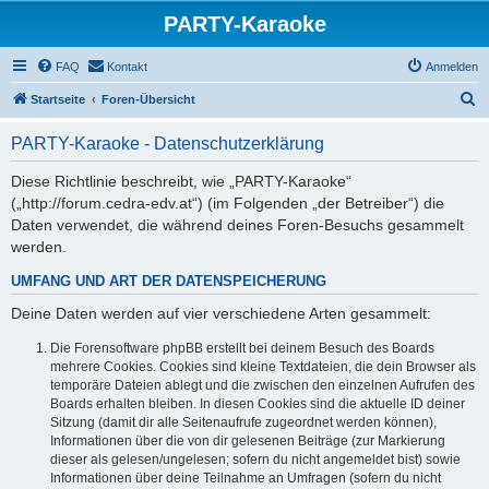
PARTY-Karaoke
FAQ
Kontakt
Anmelden
S
Startseite
Foren-Übersicht
u
PARTY-Karaoke - Datenschutzerklärung
c
h
Diese Richtlinie beschreibt, wie „PARTY-Karaoke“
(„http://forum.cedra-edv.at“) (im Folgenden „der Betreiber“) die
e
Daten verwendet, die während deines Foren-Besuchs gesammelt
werden.
UMFANG UND ART DER DATENSPEICHERUNG
Deine Daten werden auf vier verschiedene Arten gesammelt:
Die Forensoftware phpBB erstellt bei deinem Besuch des Boards
mehrere Cookies. Cookies sind kleine Textdateien, die dein Browser als
temporäre Dateien ablegt und die zwischen den einzelnen Aufrufen des
Boards erhalten bleiben. In diesen Cookies sind die aktuelle ID deiner
Sitzung (damit dir alle Seitenaufrufe zugeordnet werden können),
Informationen über die von dir gelesenen Beiträge (zur Markierung
dieser als gelesen/ungelesen; sofern du nicht angemeldet bist) sowie
Informationen über deine Teilnahme an Umfragen (sofern du nicht