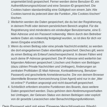
angemeldet bist) gespeichert. Ferner werden deine Benutzer-ID, ein
Authentifizierungsschlüssel und eine Session-ID gespeichert. Die
Cookies haben standardmäßig eine Gültigkeit von einem Jahr. Alle
Cookies kannst du jederzeit über die Funktion „Alle Cookies löschen“
löschen.
Weiterhin werden die Daten gespeichert, die du bei der Registrierung,
in deinem Profil oder deinem persönlichem Bereich angibst. Für die
Registrierung sind mindestens ein eindeutiger Benutzername, eine E-
Mail-Adresse und ein Passwort notwendig. Wenn durch den Betreiber
weitere Daten als notwendig festgelegt wurden, so ist dies für dich vor
deren Eingabe ersichtlich.
Wenn du einen Beitrag oder eine private Nachricht erstellst, so werden
die dort eingegebenen Daten ebenfalls gespeichert. Gleiches gilt, wenn
du einen Beitrag als Entwurf zwischenspeicherst. In diesen Fällen wird
auch deine IP-Adresse gespeichert. Die IP-Adresse wird weiterhin bei
folgenden Aktionen gespeichert: Löschen und Ändern von Beiträgen
(dazu zählen Private Nachrichten und Umfragen), Änderungen an
zentralen Profildaten (E-Mail-Adresse, Kontoaktivierung, Benutzer-
Passwort) und gescheiterte Anmeldeversuche. Die von deinem Browser
übermittelte Browser-Kennzeichnung (User Agent) wird nur in der „Wer
ist online?“-Funktion angezeigt und nicht dauerhaft gespeichert.
Schließlich erfordern einzelne Funktionen des Boards, dass weitere
Daten gespeichert werden. Dazu gehören dein Abstimmungsverhalten
bei Umfragen, der Gelesen-Status von deinen Beiträgen oder explizit
von dir gesetzte Lesezeichen oder Benachrichtigungsfunktionen.
Dein Passwort wird mit einer Einwege-Verschlüsselung (Hash)