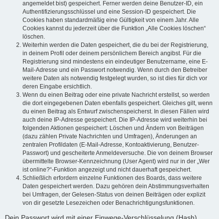
angemeldet bist) gespeichert. Ferner werden deine Benutzer-ID, ein
Authentifizierungsschlüssel und eine Session-ID gespeichert. Die
Cookies haben standardmäßig eine Gültigkeit von einem Jahr. Alle
Cookies kannst du jederzeit über die Funktion „Alle Cookies löschen“
löschen.
Weiterhin werden die Daten gespeichert, die du bei der Registrierung,
in deinem Profil oder deinem persönlichem Bereich angibst. Für die
Registrierung sind mindestens ein eindeutiger Benutzername, eine E-
Mail-Adresse und ein Passwort notwendig. Wenn durch den Betreiber
weitere Daten als notwendig festgelegt wurden, so ist dies für dich vor
deren Eingabe ersichtlich.
Wenn du einen Beitrag oder eine private Nachricht erstellst, so werden
die dort eingegebenen Daten ebenfalls gespeichert. Gleiches gilt, wenn
du einen Beitrag als Entwurf zwischenspeicherst. In diesen Fällen wird
auch deine IP-Adresse gespeichert. Die IP-Adresse wird weiterhin bei
folgenden Aktionen gespeichert: Löschen und Ändern von Beiträgen
(dazu zählen Private Nachrichten und Umfragen), Änderungen an
zentralen Profildaten (E-Mail-Adresse, Kontoaktivierung, Benutzer-
Passwort) und gescheiterte Anmeldeversuche. Die von deinem Browser
übermittelte Browser-Kennzeichnung (User Agent) wird nur in der „Wer
ist online?“-Funktion angezeigt und nicht dauerhaft gespeichert.
Schließlich erfordern einzelne Funktionen des Boards, dass weitere
Daten gespeichert werden. Dazu gehören dein Abstimmungsverhalten
bei Umfragen, der Gelesen-Status von deinen Beiträgen oder explizit
von dir gesetzte Lesezeichen oder Benachrichtigungsfunktionen.
Dein Passwort wird mit einer Einwege-Verschlüsselung (Hash)