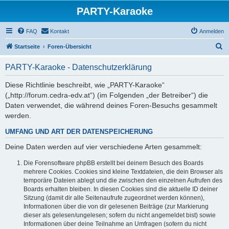
PARTY-Karaoke
FAQ
Kontakt
Anmelden
S
Startseite
Foren-Übersicht
u
PARTY-Karaoke - Datenschutzerklärung
c
h
Diese Richtlinie beschreibt, wie „PARTY-Karaoke“
(„http://forum.cedra-edv.at“) (im Folgenden „der Betreiber“) die
e
Daten verwendet, die während deines Foren-Besuchs gesammelt
werden.
UMFANG UND ART DER DATENSPEICHERUNG
Deine Daten werden auf vier verschiedene Arten gesammelt:
Die Forensoftware phpBB erstellt bei deinem Besuch des Boards
mehrere Cookies. Cookies sind kleine Textdateien, die dein Browser als
temporäre Dateien ablegt und die zwischen den einzelnen Aufrufen des
Boards erhalten bleiben. In diesen Cookies sind die aktuelle ID deiner
Sitzung (damit dir alle Seitenaufrufe zugeordnet werden können),
Informationen über die von dir gelesenen Beiträge (zur Markierung
dieser als gelesen/ungelesen; sofern du nicht angemeldet bist) sowie
Informationen über deine Teilnahme an Umfragen (sofern du nicht