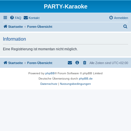
PARTY-Karaoke
FAQ
Kontakt
Anmelden
S
Startseite
Foren-Übersicht
u
Information
c
h
Eine Registrierung ist momentan nicht möglich.
e
Startseite
Foren-Übersicht
Alle Zeiten sind
UTC+02:00
Powered by
phpBB
® Forum Software © phpBB Limited
Deutsche Übersetzung durch
phpBB.de
Datenschutz
|
Nutzungsbedingungen