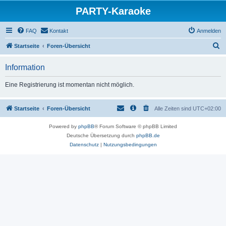
PARTY-Karaoke
FAQ
Kontakt
Anmelden
S
Startseite
Foren-Übersicht
u
Information
c
h
Eine Registrierung ist momentan nicht möglich.
e
Startseite
Foren-Übersicht
Alle Zeiten sind
UTC+02:00
Powered by
phpBB
® Forum Software © phpBB Limited
Deutsche Übersetzung durch
phpBB.de
Datenschutz
|
Nutzungsbedingungen