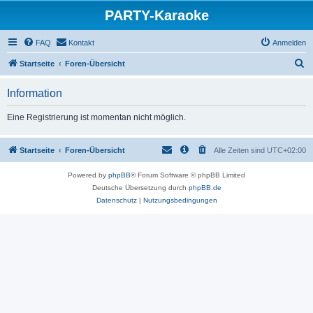
PARTY-Karaoke
FAQ
Kontakt
Anmelden
S
Startseite
Foren-Übersicht
u
Information
c
h
Eine Registrierung ist momentan nicht möglich.
e
Startseite
Foren-Übersicht
Alle Zeiten sind
UTC+02:00
Powered by
phpBB
® Forum Software © phpBB Limited
Deutsche Übersetzung durch
phpBB.de
Datenschutz
|
Nutzungsbedingungen