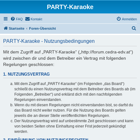
PARTY-Karaoke
FAQ
Kontakt
Anmelden
S
Startseite
Foren-Übersicht
u
PARTY-Karaoke - Nutzungsbedingungen
c
h
Mit dem Zugriff auf „PARTY-Karaoke“ („http://forum.cedra-edv.at“)
wird zwischen dir und dem Betreiber ein Vertrag mit folgenden
e
Regelungen geschlossen:
1. NUTZUNGSVERTRAG
Mit dem Zugriff auf „PARTY-Karaoke“ (im Folgenden „das Board“)
schließt du einen Nutzungsvertrag mit dem Betreiber des Boards ab (im
Folgenden „Betreiber“) und erklärst dich mit den nachfolgenden
Regelungen einverstanden.
Wenn du mit diesen Regelungen nicht einverstanden bist, so darfst du
das Board nicht weiter nutzen. Für die Nutzung des Boards gelten
jeweils die an dieser Stelle veröffentlichten Regelungen.
Der Nutzungsvertrag wird auf unbestimmte Zeit geschlossen und kann
von beiden Seiten ohne Einhaltung einer Frist jederzeit gekündigt
werden.