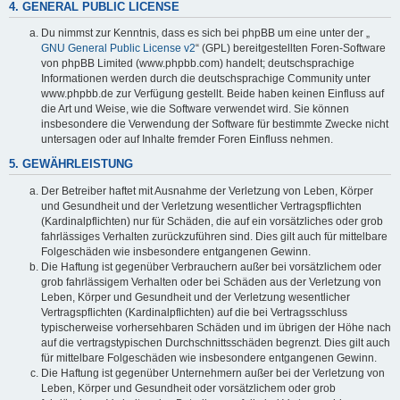
4. GENERAL PUBLIC LICENSE
Du nimmst zur Kenntnis, dass es sich bei phpBB um eine unter der „
GNU General Public License v2
“ (GPL) bereitgestellten Foren-Software
von phpBB Limited (www.phpbb.com) handelt; deutschsprachige
Informationen werden durch die deutschsprachige Community unter
www.phpbb.de zur Verfügung gestellt. Beide haben keinen Einfluss auf
die Art und Weise, wie die Software verwendet wird. Sie können
insbesondere die Verwendung der Software für bestimmte Zwecke nicht
untersagen oder auf Inhalte fremder Foren Einfluss nehmen.
5. GEWÄHRLEISTUNG
Der Betreiber haftet mit Ausnahme der Verletzung von Leben, Körper
und Gesundheit und der Verletzung wesentlicher Vertragspflichten
(Kardinalpflichten) nur für Schäden, die auf ein vorsätzliches oder grob
fahrlässiges Verhalten zurückzuführen sind. Dies gilt auch für mittelbare
Folgeschäden wie insbesondere entgangenen Gewinn.
Die Haftung ist gegenüber Verbrauchern außer bei vorsätzlichem oder
grob fahrlässigem Verhalten oder bei Schäden aus der Verletzung von
Leben, Körper und Gesundheit und der Verletzung wesentlicher
Vertragspflichten (Kardinalpflichten) auf die bei Vertragsschluss
typischerweise vorhersehbaren Schäden und im übrigen der Höhe nach
auf die vertragstypischen Durchschnittsschäden begrenzt. Dies gilt auch
für mittelbare Folgeschäden wie insbesondere entgangenen Gewinn.
Die Haftung ist gegenüber Unternehmern außer bei der Verletzung von
Leben, Körper und Gesundheit oder vorsätzlichem oder grob