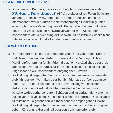
4. GENERAL PUBLIC LICENSE
Du nimmst zur Kenntnis, dass es sich bei phpBB um eine unter der „
GNU General Public License v2
“ (GPL) bereitgestellten Foren-Software
von phpBB Limited (www.phpbb.com) handelt; deutschsprachige
Informationen werden durch die deutschsprachige Community unter
www.phpbb.de zur Verfügung gestellt. Beide haben keinen Einfluss auf
die Art und Weise, wie die Software verwendet wird. Sie können
insbesondere die Verwendung der Software für bestimmte Zwecke nicht
untersagen oder auf Inhalte fremder Foren Einfluss nehmen.
5. GEWÄHRLEISTUNG
Der Betreiber haftet mit Ausnahme der Verletzung von Leben, Körper
und Gesundheit und der Verletzung wesentlicher Vertragspflichten
(Kardinalpflichten) nur für Schäden, die auf ein vorsätzliches oder grob
fahrlässiges Verhalten zurückzuführen sind. Dies gilt auch für mittelbare
Folgeschäden wie insbesondere entgangenen Gewinn.
Die Haftung ist gegenüber Verbrauchern außer bei vorsätzlichem oder
grob fahrlässigem Verhalten oder bei Schäden aus der Verletzung von
Leben, Körper und Gesundheit und der Verletzung wesentlicher
Vertragspflichten (Kardinalpflichten) auf die bei Vertragsschluss
typischerweise vorhersehbaren Schäden und im übrigen der Höhe nach
auf die vertragstypischen Durchschnittsschäden begrenzt. Dies gilt auch
für mittelbare Folgeschäden wie insbesondere entgangenen Gewinn.
Die Haftung ist gegenüber Unternehmern außer bei der Verletzung von
Leben, Körper und Gesundheit oder vorsätzlichem oder grob