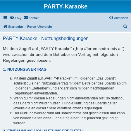
PARTY-Karaoke
FAQ
Kontakt
Anmelden
S
Startseite
Foren-Übersicht
u
PARTY-Karaoke - Nutzungsbedingungen
c
h
Mit dem Zugriff auf „PARTY-Karaoke“ („http://forum.cedra-edv.at“)
wird zwischen dir und dem Betreiber ein Vertrag mit folgenden
e
Regelungen geschlossen:
1. NUTZUNGSVERTRAG
Mit dem Zugriff auf „PARTY-Karaoke“ (im Folgenden „das Board“)
schließt du einen Nutzungsvertrag mit dem Betreiber des Boards ab (im
Folgenden „Betreiber“) und erklärst dich mit den nachfolgenden
Regelungen einverstanden.
Wenn du mit diesen Regelungen nicht einverstanden bist, so darfst du
das Board nicht weiter nutzen. Für die Nutzung des Boards gelten
jeweils die an dieser Stelle veröffentlichten Regelungen.
Der Nutzungsvertrag wird auf unbestimmte Zeit geschlossen und kann
von beiden Seiten ohne Einhaltung einer Frist jederzeit gekündigt
werden.