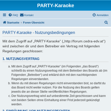
PARTY-Karaoke
FAQ
Kontakt
Anmelden
S
Startseite
Foren-Übersicht
u
PARTY-Karaoke - Nutzungsbedingungen
c
h
Mit dem Zugriff auf „PARTY-Karaoke“ („http://forum.cedra-edv.at“)
wird zwischen dir und dem Betreiber ein Vertrag mit folgenden
e
Regelungen geschlossen:
1. NUTZUNGSVERTRAG
Mit dem Zugriff auf „PARTY-Karaoke“ (im Folgenden „das Board“)
schließt du einen Nutzungsvertrag mit dem Betreiber des Boards ab (im
Folgenden „Betreiber“) und erklärst dich mit den nachfolgenden
Regelungen einverstanden.
Wenn du mit diesen Regelungen nicht einverstanden bist, so darfst du
das Board nicht weiter nutzen. Für die Nutzung des Boards gelten
jeweils die an dieser Stelle veröffentlichten Regelungen.
Der Nutzungsvertrag wird auf unbestimmte Zeit geschlossen und kann
von beiden Seiten ohne Einhaltung einer Frist jederzeit gekündigt
werden.