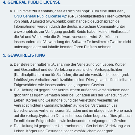
4. GENERAL PUBLIC LICENSE
Du nimmst zur Kenntnis, dass es sich bei phpBB um eine unter der „
GNU General Public License v2
“ (GPL) bereitgestellten Foren-Software
von phpBB Limited (www.phpbb.com) handelt; deutschsprachige
Informationen werden durch die deutschsprachige Community unter
www.phpbb.de zur Verfügung gestellt. Beide haben keinen Einfluss auf
die Art und Weise, wie die Software verwendet wird. Sie können
insbesondere die Verwendung der Software für bestimmte Zwecke nicht
untersagen oder auf Inhalte fremder Foren Einfluss nehmen.
5. GEWÄHRLEISTUNG
Der Betreiber haftet mit Ausnahme der Verletzung von Leben, Körper
und Gesundheit und der Verletzung wesentlicher Vertragspflichten
(Kardinalpflichten) nur für Schäden, die auf ein vorsätzliches oder grob
fahrlässiges Verhalten zurückzuführen sind. Dies gilt auch für mittelbare
Folgeschäden wie insbesondere entgangenen Gewinn.
Die Haftung ist gegenüber Verbrauchern außer bei vorsätzlichem oder
grob fahrlässigem Verhalten oder bei Schäden aus der Verletzung von
Leben, Körper und Gesundheit und der Verletzung wesentlicher
Vertragspflichten (Kardinalpflichten) auf die bei Vertragsschluss
typischerweise vorhersehbaren Schäden und im übrigen der Höhe nach
auf die vertragstypischen Durchschnittsschäden begrenzt. Dies gilt auch
für mittelbare Folgeschäden wie insbesondere entgangenen Gewinn.
Die Haftung ist gegenüber Unternehmern außer bei der Verletzung von
Leben, Körper und Gesundheit oder vorsätzlichem oder grob