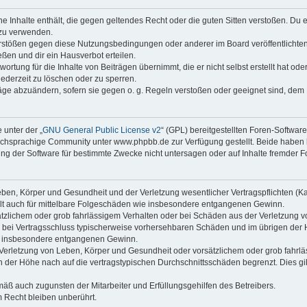
ine Inhalte enthält, die gegen geltendes Recht oder die guten Sitten verstoßen. Du 
 zu verwenden.
erstößen gegen diese Nutzungsbedingungen oder anderer im Board veröffentlichte
ßen und dir ein Hausverbot erteilen.
ortung für die Inhalte von Beiträgen übernimmt, die er nicht selbst erstellt hat od
jederzeit zu löschen oder zu sperren.
räge abzuändern, sofern sie gegen o. g. Regeln verstoßen oder geeignet sind, dem
 unter der „
GNU General Public License v2
“ (GPL) bereitgestellten Foren-Softwa
chsprachige Community unter www.phpbb.de zur Verfügung gestellt. Beide haben ke
g der Software für bestimmte Zwecke nicht untersagen oder auf Inhalte fremder F
ben, Körper und Gesundheit und der Verletzung wesentlicher Vertragspflichten (Kard
gilt auch für mittelbare Folgeschäden wie insbesondere entgangenen Gewinn.
ätzlichem oder grob fahrlässigem Verhalten oder bei Schäden aus der Verletzung 
 die bei Vertragsschluss typischerweise vorhersehbaren Schäden und im übrigen de
wie insbesondere entgangenen Gewinn.
erletzung von Leben, Körper und Gesundheit oder vorsätzlichem oder grob fahrläs
der Höhe nach auf die vertragstypischen Durchschnittsschäden begrenzt. Dies gi
mäß auch zugunsten der Mitarbeiter und Erfüllungsgehilfen des Betreibers.
 Recht bleiben unberührt.