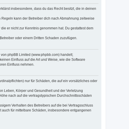
erklärst insbesondere, dass du das Recht besitzt, die in deinen
n Regeln kann der Betreiber dich nach Abmahnung zeitweise
er die er nicht zur Kenntnis genommen hat. Du gestattest dem
 Betreiber oder einem Dritten Schaden zuzufügen.
re von phpBB Limited (www.phpbb.com) handelt;
inen Einfluss auf die Art und Weise, wie die Software
oren Einfluss nehmen.
inalpflichten) nur für Schäden, die auf ein vorsätzliches oder
von Leben, Körper und Gesundheit und der Verletzung
r Höhe nach auf die vertragstypischen Durchschnittsschäden
sigem Verhalten des Betreibers auf die bei Vertragsschluss
lt auch für mittelbare Schäden, insbesondere entgangenen