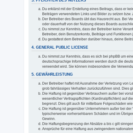
3. PFLICHTEN DES NUTZERS
Du erklärst mit der Erstellung eines Beitrags, dass er ke
Beiträgen verwendeten Links und Bilder zu setzen bzw.
Der Betreiber des Boards übt das Hausrecht aus. Bei V
oder dauerhaft von der Nutzung dieses Boards ausschlie
Du nimmst zur Kenntnis, dass der Betreiber keine Verantw
Betreiber, dein Benutzerkonto, Beiträge und Funktionen 
Du gestattest dem Betreiber darüber hinaus, deine Beit
4. GENERAL PUBLIC LICENSE
Du nimmst zur Kenntnis, dass es sich bei phpBB um eine
deutschsprachige Informationen werden durch die deuts
verwendet wird. Sie können insbesondere die Verwendun
5. GEWÄHRLEISTUNG
Der Betreiber haftet mit Ausnahme der Verletzung von Le
grob fahrlässiges Verhalten zurückzuführen sind. Dies 
Die Haftung ist gegenüber Verbrauchern außer bei vors
wesentlicher Vertragspflichten (Kardinalpflichten) auf
begrenzt. Dies gilt auch für mittelbare Folgeschäden 
Die Haftung ist gegenüber Unternehmern außer bei der V
typischerweise vorhersehbaren Schäden und im Übrigen 
Gewinn.
Die Haftungsbegrenzung der Absätze a bis c gilt sinnge
Ansprüche für eine Haftung aus zwingendem nationalem