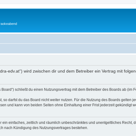
araokeabend
edra-edv.at“) wird zwischen dir und dem Betreiber ein Vertrag mit fol
 Board“) schließt du einen Nutzungsvertrag mit dem Betreiber des Boards ab (im F
 so darfst du das Board nicht weiter nutzen. Für die Nutzung des Boards gelten jew
sen und kann von beiden Seiten ohne Einhaltung einer Frist jederzeit gekündigt w
ber ein einfaches, zeitlich und räumlich unbeschränktes und unentgeltliches Recht
auch nach Kündigung des Nutzungsvertrages bestehen.