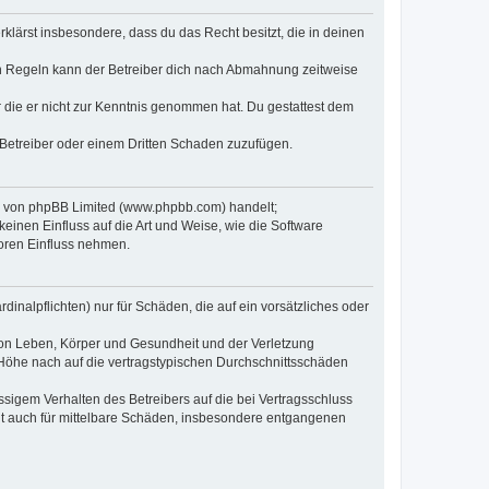
erklärst insbesondere, dass du das Recht besitzt, die in deinen
n Regeln kann der Betreiber dich nach Abmahnung zeitweise
er die er nicht zur Kenntnis genommen hat. Du gestattest dem
 Betreiber oder einem Dritten Schaden zuzufügen.
re von phpBB Limited (www.phpbb.com) handelt;
inen Einfluss auf die Art und Weise, wie die Software
oren Einfluss nehmen.
inalpflichten) nur für Schäden, die auf ein vorsätzliches oder
von Leben, Körper und Gesundheit und der Verletzung
r Höhe nach auf die vertragstypischen Durchschnittsschäden
sigem Verhalten des Betreibers auf die bei Vertragsschluss
lt auch für mittelbare Schäden, insbesondere entgangenen