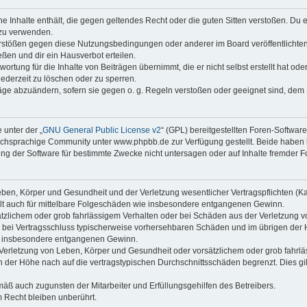
ine Inhalte enthält, die gegen geltendes Recht oder die guten Sitten verstoßen. Du 
 zu verwenden.
erstößen gegen diese Nutzungsbedingungen oder anderer im Board veröffentlichte
ßen und dir ein Hausverbot erteilen.
ortung für die Inhalte von Beiträgen übernimmt, die er nicht selbst erstellt hat od
jederzeit zu löschen oder zu sperren.
räge abzuändern, sofern sie gegen o. g. Regeln verstoßen oder geeignet sind, dem
 unter der „
GNU General Public License v2
“ (GPL) bereitgestellten Foren-Softwa
chsprachige Community unter www.phpbb.de zur Verfügung gestellt. Beide haben ke
g der Software für bestimmte Zwecke nicht untersagen oder auf Inhalte fremder F
ben, Körper und Gesundheit und der Verletzung wesentlicher Vertragspflichten (Kard
gilt auch für mittelbare Folgeschäden wie insbesondere entgangenen Gewinn.
ätzlichem oder grob fahrlässigem Verhalten oder bei Schäden aus der Verletzung 
 die bei Vertragsschluss typischerweise vorhersehbaren Schäden und im übrigen de
wie insbesondere entgangenen Gewinn.
erletzung von Leben, Körper und Gesundheit oder vorsätzlichem oder grob fahrläs
der Höhe nach auf die vertragstypischen Durchschnittsschäden begrenzt. Dies gi
mäß auch zugunsten der Mitarbeiter und Erfüllungsgehilfen des Betreibers.
 Recht bleiben unberührt.