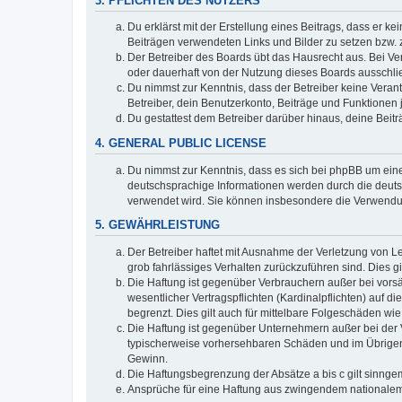
3. PFLICHTEN DES NUTZERS
Du erklärst mit der Erstellung eines Beitrags, dass er ke
Beiträgen verwendeten Links und Bilder zu setzen bzw.
Der Betreiber des Boards übt das Hausrecht aus. Bei V
oder dauerhaft von der Nutzung dieses Boards ausschlie
Du nimmst zur Kenntnis, dass der Betreiber keine Verantw
Betreiber, dein Benutzerkonto, Beiträge und Funktionen 
Du gestattest dem Betreiber darüber hinaus, deine Beit
4. GENERAL PUBLIC LICENSE
Du nimmst zur Kenntnis, dass es sich bei phpBB um eine
deutschsprachige Informationen werden durch die deuts
verwendet wird. Sie können insbesondere die Verwendun
5. GEWÄHRLEISTUNG
Der Betreiber haftet mit Ausnahme der Verletzung von Le
grob fahrlässiges Verhalten zurückzuführen sind. Dies 
Die Haftung ist gegenüber Verbrauchern außer bei vors
wesentlicher Vertragspflichten (Kardinalpflichten) auf
begrenzt. Dies gilt auch für mittelbare Folgeschäden 
Die Haftung ist gegenüber Unternehmern außer bei der V
typischerweise vorhersehbaren Schäden und im Übrigen 
Gewinn.
Die Haftungsbegrenzung der Absätze a bis c gilt sinnge
Ansprüche für eine Haftung aus zwingendem nationalem