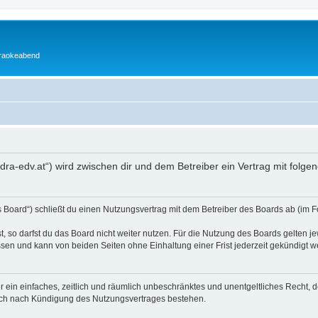
araokeabend
edra-edv.at“) wird zwischen dir und dem Betreiber ein Vertrag mit fol
 Board“) schließt du einen Nutzungsvertrag mit dem Betreiber des Boards ab (im F
 so darfst du das Board nicht weiter nutzen. Für die Nutzung des Boards gelten jew
sen und kann von beiden Seiten ohne Einhaltung einer Frist jederzeit gekündigt w
ber ein einfaches, zeitlich und räumlich unbeschränktes und unentgeltliches Recht
auch nach Kündigung des Nutzungsvertrages bestehen.