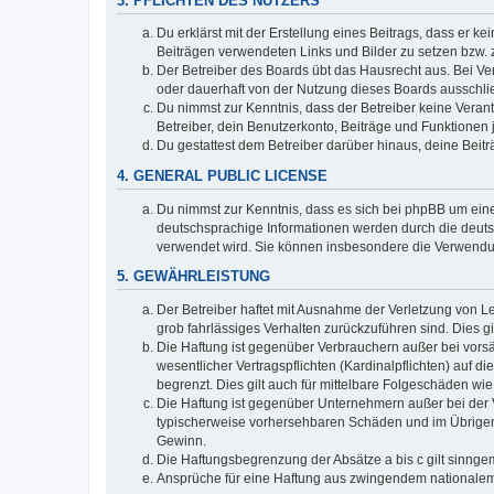
3. PFLICHTEN DES NUTZERS
Du erklärst mit der Erstellung eines Beitrags, dass er ke
Beiträgen verwendeten Links und Bilder zu setzen bzw.
Der Betreiber des Boards übt das Hausrecht aus. Bei V
oder dauerhaft von der Nutzung dieses Boards ausschlie
Du nimmst zur Kenntnis, dass der Betreiber keine Verantw
Betreiber, dein Benutzerkonto, Beiträge und Funktionen 
Du gestattest dem Betreiber darüber hinaus, deine Beit
4. GENERAL PUBLIC LICENSE
Du nimmst zur Kenntnis, dass es sich bei phpBB um eine
deutschsprachige Informationen werden durch die deuts
verwendet wird. Sie können insbesondere die Verwendun
5. GEWÄHRLEISTUNG
Der Betreiber haftet mit Ausnahme der Verletzung von Le
grob fahrlässiges Verhalten zurückzuführen sind. Dies 
Die Haftung ist gegenüber Verbrauchern außer bei vors
wesentlicher Vertragspflichten (Kardinalpflichten) auf
begrenzt. Dies gilt auch für mittelbare Folgeschäden 
Die Haftung ist gegenüber Unternehmern außer bei der V
typischerweise vorhersehbaren Schäden und im Übrigen 
Gewinn.
Die Haftungsbegrenzung der Absätze a bis c gilt sinnge
Ansprüche für eine Haftung aus zwingendem nationalem