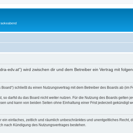
araokeabend
edra-edv.at“) wird zwischen dir und dem Betreiber ein Vertrag mit fol
 Board“) schließt du einen Nutzungsvertrag mit dem Betreiber des Boards ab (im F
 so darfst du das Board nicht weiter nutzen. Für die Nutzung des Boards gelten jew
sen und kann von beiden Seiten ohne Einhaltung einer Frist jederzeit gekündigt w
ber ein einfaches, zeitlich und räumlich unbeschränktes und unentgeltliches Recht
auch nach Kündigung des Nutzungsvertrages bestehen.