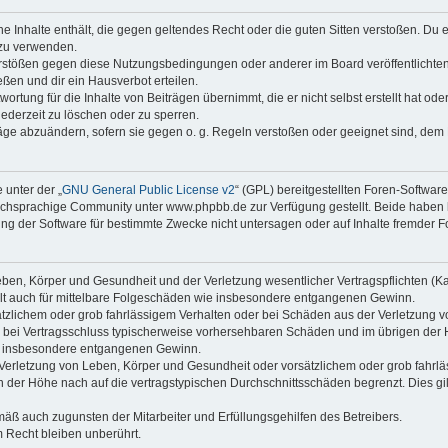
ine Inhalte enthält, die gegen geltendes Recht oder die guten Sitten verstoßen. Du 
 zu verwenden.
erstößen gegen diese Nutzungsbedingungen oder anderer im Board veröffentlichte
ßen und dir ein Hausverbot erteilen.
ortung für die Inhalte von Beiträgen übernimmt, die er nicht selbst erstellt hat od
jederzeit zu löschen oder zu sperren.
räge abzuändern, sofern sie gegen o. g. Regeln verstoßen oder geeignet sind, dem
 unter der „
GNU General Public License v2
“ (GPL) bereitgestellten Foren-Softwa
chsprachige Community unter www.phpbb.de zur Verfügung gestellt. Beide haben ke
g der Software für bestimmte Zwecke nicht untersagen oder auf Inhalte fremder F
ben, Körper und Gesundheit und der Verletzung wesentlicher Vertragspflichten (Kard
gilt auch für mittelbare Folgeschäden wie insbesondere entgangenen Gewinn.
ätzlichem oder grob fahrlässigem Verhalten oder bei Schäden aus der Verletzung 
 die bei Vertragsschluss typischerweise vorhersehbaren Schäden und im übrigen de
wie insbesondere entgangenen Gewinn.
erletzung von Leben, Körper und Gesundheit oder vorsätzlichem oder grob fahrläs
der Höhe nach auf die vertragstypischen Durchschnittsschäden begrenzt. Dies gi
mäß auch zugunsten der Mitarbeiter und Erfüllungsgehilfen des Betreibers.
 Recht bleiben unberührt.