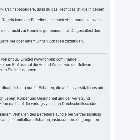
erklärst insbesondere, dass du das Recht besitzt, die in deinen
n Regeln kann der Betreiber dich nach Abmahnung zeitweise
er die er nicht zur Kenntnis genommen hat. Du gestattest dem
 Betreiber oder einem Dritten Schaden zuzufügen.
re von phpBB Limited (www.phpbb.com) handelt;
inen Einfluss auf die Art und Weise, wie die Software
oren Einfluss nehmen.
inalpflichten) nur für Schäden, die auf ein vorsätzliches oder
von Leben, Körper und Gesundheit und der Verletzung
r Höhe nach auf die vertragstypischen Durchschnittsschäden
sigem Verhalten des Betreibers auf die bei Vertragsschluss
lt auch für mittelbare Schäden, insbesondere entgangenen