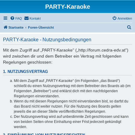
PARTY-Karaoke
FAQ
Kontakt
Anmelden
S
Startseite
Foren-Übersicht
u
PARTY-Karaoke - Nutzungsbedingungen
c
h
Mit dem Zugriff auf „PARTY-Karaoke“ („http://forum.cedra-edv.at“)
wird zwischen dir und dem Betreiber ein Vertrag mit folgenden
e
Regelungen geschlossen:
1. NUTZUNGSVERTRAG
Mit dem Zugriff auf „PARTY-Karaoke“ (im Folgenden „das Board“)
schließt du einen Nutzungsvertrag mit dem Betreiber des Boards ab (im
Folgenden „Betreiber“) und erklärst dich mit den nachfolgenden
Regelungen einverstanden.
Wenn du mit diesen Regelungen nicht einverstanden bist, so darfst du
das Board nicht weiter nutzen. Für die Nutzung des Boards gelten
jeweils die an dieser Stelle veröffentlichten Regelungen.
Der Nutzungsvertrag wird auf unbestimmte Zeit geschlossen und kann
von beiden Seiten ohne Einhaltung einer Frist jederzeit gekündigt
werden.