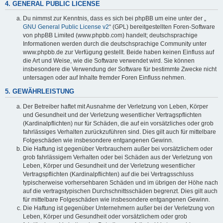
4. GENERAL PUBLIC LICENSE
Du nimmst zur Kenntnis, dass es sich bei phpBB um eine unter der „
GNU General Public License v2
“ (GPL) bereitgestellten Foren-Software
von phpBB Limited (www.phpbb.com) handelt; deutschsprachige
Informationen werden durch die deutschsprachige Community unter
www.phpbb.de zur Verfügung gestellt. Beide haben keinen Einfluss auf
die Art und Weise, wie die Software verwendet wird. Sie können
insbesondere die Verwendung der Software für bestimmte Zwecke nicht
untersagen oder auf Inhalte fremder Foren Einfluss nehmen.
5. GEWÄHRLEISTUNG
Der Betreiber haftet mit Ausnahme der Verletzung von Leben, Körper
und Gesundheit und der Verletzung wesentlicher Vertragspflichten
(Kardinalpflichten) nur für Schäden, die auf ein vorsätzliches oder grob
fahrlässiges Verhalten zurückzuführen sind. Dies gilt auch für mittelbare
Folgeschäden wie insbesondere entgangenen Gewinn.
Die Haftung ist gegenüber Verbrauchern außer bei vorsätzlichem oder
grob fahrlässigem Verhalten oder bei Schäden aus der Verletzung von
Leben, Körper und Gesundheit und der Verletzung wesentlicher
Vertragspflichten (Kardinalpflichten) auf die bei Vertragsschluss
typischerweise vorhersehbaren Schäden und im übrigen der Höhe nach
auf die vertragstypischen Durchschnittsschäden begrenzt. Dies gilt auch
für mittelbare Folgeschäden wie insbesondere entgangenen Gewinn.
Die Haftung ist gegenüber Unternehmern außer bei der Verletzung von
Leben, Körper und Gesundheit oder vorsätzlichem oder grob