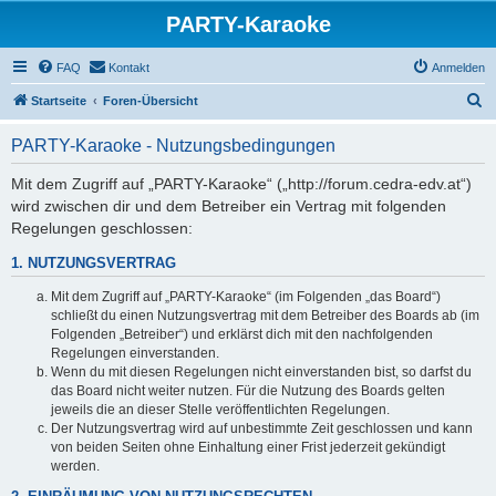
PARTY-Karaoke
FAQ
Kontakt
Anmelden
S
Startseite
Foren-Übersicht
u
PARTY-Karaoke - Nutzungsbedingungen
c
h
Mit dem Zugriff auf „PARTY-Karaoke“ („http://forum.cedra-edv.at“)
wird zwischen dir und dem Betreiber ein Vertrag mit folgenden
e
Regelungen geschlossen:
1. NUTZUNGSVERTRAG
Mit dem Zugriff auf „PARTY-Karaoke“ (im Folgenden „das Board“)
schließt du einen Nutzungsvertrag mit dem Betreiber des Boards ab (im
Folgenden „Betreiber“) und erklärst dich mit den nachfolgenden
Regelungen einverstanden.
Wenn du mit diesen Regelungen nicht einverstanden bist, so darfst du
das Board nicht weiter nutzen. Für die Nutzung des Boards gelten
jeweils die an dieser Stelle veröffentlichten Regelungen.
Der Nutzungsvertrag wird auf unbestimmte Zeit geschlossen und kann
von beiden Seiten ohne Einhaltung einer Frist jederzeit gekündigt
werden.