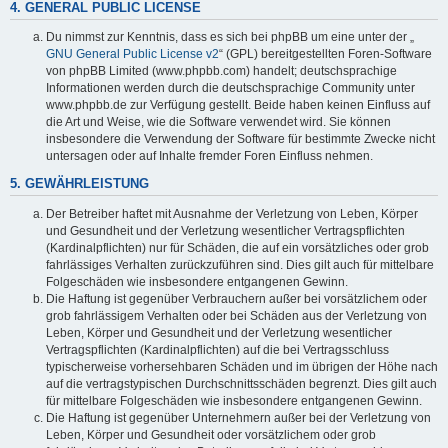
4. GENERAL PUBLIC LICENSE
Du nimmst zur Kenntnis, dass es sich bei phpBB um eine unter der „
GNU General Public License v2
“ (GPL) bereitgestellten Foren-Software
von phpBB Limited (www.phpbb.com) handelt; deutschsprachige
Informationen werden durch die deutschsprachige Community unter
www.phpbb.de zur Verfügung gestellt. Beide haben keinen Einfluss auf
die Art und Weise, wie die Software verwendet wird. Sie können
insbesondere die Verwendung der Software für bestimmte Zwecke nicht
untersagen oder auf Inhalte fremder Foren Einfluss nehmen.
5. GEWÄHRLEISTUNG
Der Betreiber haftet mit Ausnahme der Verletzung von Leben, Körper
und Gesundheit und der Verletzung wesentlicher Vertragspflichten
(Kardinalpflichten) nur für Schäden, die auf ein vorsätzliches oder grob
fahrlässiges Verhalten zurückzuführen sind. Dies gilt auch für mittelbare
Folgeschäden wie insbesondere entgangenen Gewinn.
Die Haftung ist gegenüber Verbrauchern außer bei vorsätzlichem oder
grob fahrlässigem Verhalten oder bei Schäden aus der Verletzung von
Leben, Körper und Gesundheit und der Verletzung wesentlicher
Vertragspflichten (Kardinalpflichten) auf die bei Vertragsschluss
typischerweise vorhersehbaren Schäden und im übrigen der Höhe nach
auf die vertragstypischen Durchschnittsschäden begrenzt. Dies gilt auch
für mittelbare Folgeschäden wie insbesondere entgangenen Gewinn.
Die Haftung ist gegenüber Unternehmern außer bei der Verletzung von
Leben, Körper und Gesundheit oder vorsätzlichem oder grob