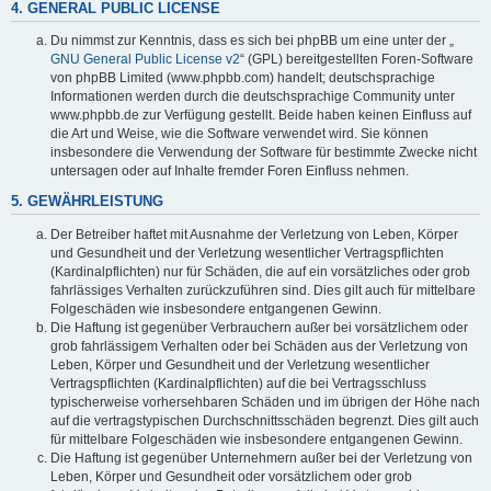
4. GENERAL PUBLIC LICENSE
Du nimmst zur Kenntnis, dass es sich bei phpBB um eine unter der „
GNU General Public License v2
“ (GPL) bereitgestellten Foren-Software
von phpBB Limited (www.phpbb.com) handelt; deutschsprachige
Informationen werden durch die deutschsprachige Community unter
www.phpbb.de zur Verfügung gestellt. Beide haben keinen Einfluss auf
die Art und Weise, wie die Software verwendet wird. Sie können
insbesondere die Verwendung der Software für bestimmte Zwecke nicht
untersagen oder auf Inhalte fremder Foren Einfluss nehmen.
5. GEWÄHRLEISTUNG
Der Betreiber haftet mit Ausnahme der Verletzung von Leben, Körper
und Gesundheit und der Verletzung wesentlicher Vertragspflichten
(Kardinalpflichten) nur für Schäden, die auf ein vorsätzliches oder grob
fahrlässiges Verhalten zurückzuführen sind. Dies gilt auch für mittelbare
Folgeschäden wie insbesondere entgangenen Gewinn.
Die Haftung ist gegenüber Verbrauchern außer bei vorsätzlichem oder
grob fahrlässigem Verhalten oder bei Schäden aus der Verletzung von
Leben, Körper und Gesundheit und der Verletzung wesentlicher
Vertragspflichten (Kardinalpflichten) auf die bei Vertragsschluss
typischerweise vorhersehbaren Schäden und im übrigen der Höhe nach
auf die vertragstypischen Durchschnittsschäden begrenzt. Dies gilt auch
für mittelbare Folgeschäden wie insbesondere entgangenen Gewinn.
Die Haftung ist gegenüber Unternehmern außer bei der Verletzung von
Leben, Körper und Gesundheit oder vorsätzlichem oder grob