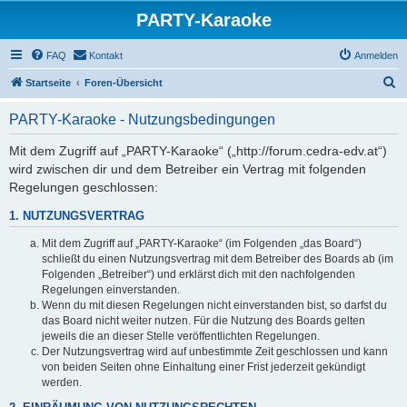
PARTY-Karaoke
FAQ
Kontakt
Anmelden
S
Startseite
Foren-Übersicht
u
PARTY-Karaoke - Nutzungsbedingungen
c
h
Mit dem Zugriff auf „PARTY-Karaoke“ („http://forum.cedra-edv.at“)
wird zwischen dir und dem Betreiber ein Vertrag mit folgenden
e
Regelungen geschlossen:
1. NUTZUNGSVERTRAG
Mit dem Zugriff auf „PARTY-Karaoke“ (im Folgenden „das Board“)
schließt du einen Nutzungsvertrag mit dem Betreiber des Boards ab (im
Folgenden „Betreiber“) und erklärst dich mit den nachfolgenden
Regelungen einverstanden.
Wenn du mit diesen Regelungen nicht einverstanden bist, so darfst du
das Board nicht weiter nutzen. Für die Nutzung des Boards gelten
jeweils die an dieser Stelle veröffentlichten Regelungen.
Der Nutzungsvertrag wird auf unbestimmte Zeit geschlossen und kann
von beiden Seiten ohne Einhaltung einer Frist jederzeit gekündigt
werden.