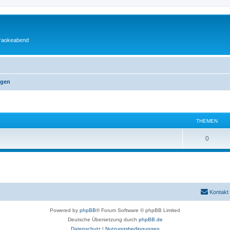
araokeabend
ngen
THEMEN
0
Kontakt
Powered by
phpBB
® Forum Software © phpBB Limited
Deutsche Übersetzung durch
phpBB.de
Datenschutz
|
Nutzungsbedingungen