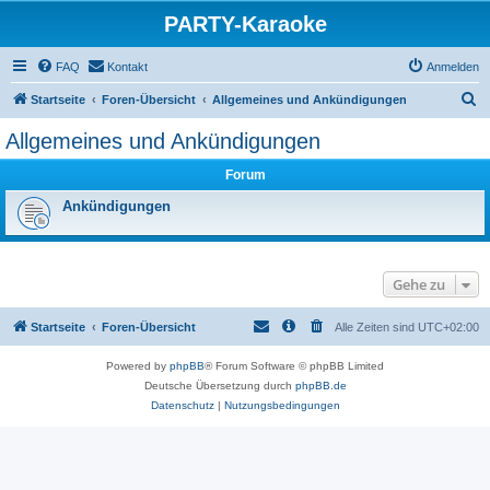
PARTY-Karaoke
FAQ
Kontakt
Anmelden
S
Startseite
Foren-Übersicht
Allgemeines und Ankündigungen
u
Allgemeines und Ankündigungen
c
Forum
h
e
Ankündigungen
Gehe zu
Startseite
Foren-Übersicht
Alle Zeiten sind
UTC+02:00
Powered by
phpBB
® Forum Software © phpBB Limited
Deutsche Übersetzung durch
phpBB.de
Datenschutz
|
Nutzungsbedingungen