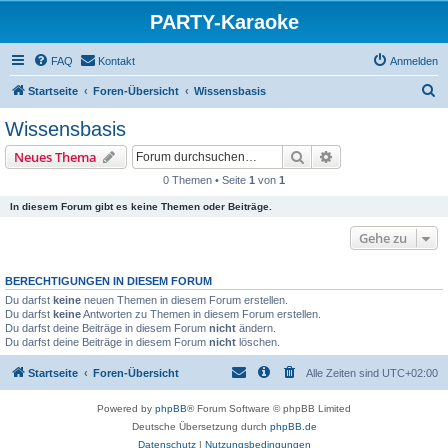
PARTY-Karaoke
FAQ
Kontakt
Anmelden
S
Startseite
Foren-Übersicht
Wissensbasis
u
Wissensbasis
c
Suche
Erweiterte Suche
Neues Thema
h
0 Themen • Seite
1
von
1
e
In diesem Forum gibt es keine Themen oder Beiträge.
Gehe zu
BERECHTIGUNGEN IN DIESEM FORUM
Du darfst
keine
neuen Themen in diesem Forum erstellen.
Du darfst
keine
Antworten zu Themen in diesem Forum erstellen.
Du darfst deine Beiträge in diesem Forum
nicht
ändern.
Du darfst deine Beiträge in diesem Forum
nicht
löschen.
Startseite
Foren-Übersicht
Alle Zeiten sind
UTC+02:00
Powered by
phpBB
® Forum Software © phpBB Limited
Deutsche Übersetzung durch
phpBB.de
Datenschutz
|
Nutzungsbedingungen