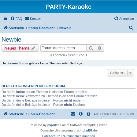
PARTY-Karaoke
FAQ
Kontakt
Anmelden
S
Startseite
Foren-Übersicht
Newbie
u
Newbie
c
Suche
Erweiterte Suche
Neues Thema
h
0 Themen • Seite
1
von
1
e
In diesem Forum gibt es keine Themen oder Beiträge.
Gehe zu
BERECHTIGUNGEN IN DIESEM FORUM
Du darfst
keine
neuen Themen in diesem Forum erstellen.
Du darfst
keine
Antworten zu Themen in diesem Forum erstellen.
Du darfst deine Beiträge in diesem Forum
nicht
ändern.
Du darfst deine Beiträge in diesem Forum
nicht
löschen.
Startseite
Foren-Übersicht
Alle Zeiten sind
UTC+02:00
Powered by
phpBB
® Forum Software © phpBB Limited
Deutsche Übersetzung durch
phpBB.de
Datenschutz
|
Nutzungsbedingungen