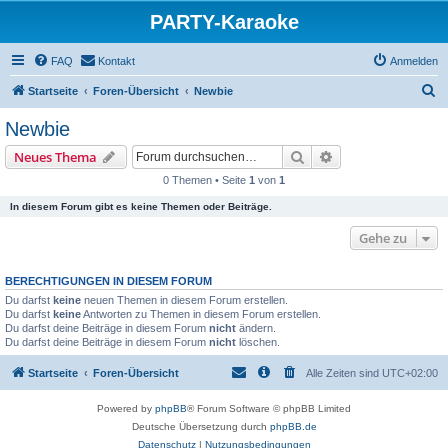
PARTY-Karaoke
FAQ
Kontakt
Anmelden
S
Startseite
Foren-Übersicht
Newbie
u
Newbie
c
Suche
Erweiterte Suche
Neues Thema
h
0 Themen • Seite
1
von
1
e
In diesem Forum gibt es keine Themen oder Beiträge.
Gehe zu
BERECHTIGUNGEN IN DIESEM FORUM
Du darfst
keine
neuen Themen in diesem Forum erstellen.
Du darfst
keine
Antworten zu Themen in diesem Forum erstellen.
Du darfst deine Beiträge in diesem Forum
nicht
ändern.
Du darfst deine Beiträge in diesem Forum
nicht
löschen.
Startseite
Foren-Übersicht
Alle Zeiten sind
UTC+02:00
Powered by
phpBB
® Forum Software © phpBB Limited
Deutsche Übersetzung durch
phpBB.de
Datenschutz
|
Nutzungsbedingungen