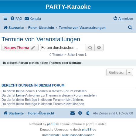
PARTY-Karaoke
FAQ
Kontakt
Anmelden
S
Startseite
Foren-Übersicht
Termine von Veranstaltungen
u
Termine von Veranstaltungen
c
Suche
Erweiterte Suche
Neues Thema
h
0 Themen • Seite
1
von
1
e
In diesem Forum gibt es keine Themen oder Beiträge.
Gehe zu
BERECHTIGUNGEN IN DIESEM FORUM
Du darfst
keine
neuen Themen in diesem Forum erstellen.
Du darfst
keine
Antworten zu Themen in diesem Forum erstellen.
Du darfst deine Beiträge in diesem Forum
nicht
ändern.
Du darfst deine Beiträge in diesem Forum
nicht
löschen.
Startseite
Foren-Übersicht
Alle Zeiten sind
UTC+02:00
Powered by
phpBB
® Forum Software © phpBB Limited
Deutsche Übersetzung durch
phpBB.de
Datenschutz
|
Nutzungsbedingungen