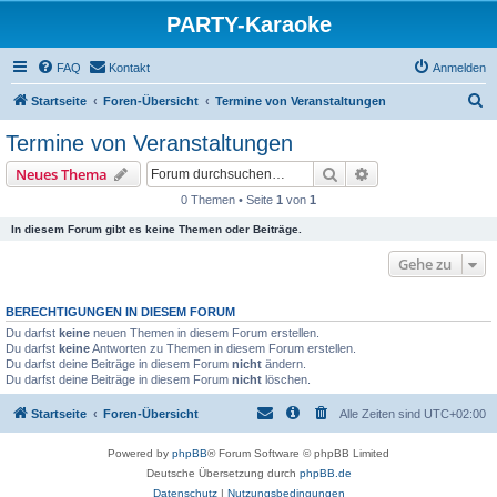
PARTY-Karaoke
FAQ
Kontakt
Anmelden
S
Startseite
Foren-Übersicht
Termine von Veranstaltungen
u
Termine von Veranstaltungen
c
Suche
Erweiterte Suche
Neues Thema
h
0 Themen • Seite
1
von
1
e
In diesem Forum gibt es keine Themen oder Beiträge.
Gehe zu
BERECHTIGUNGEN IN DIESEM FORUM
Du darfst
keine
neuen Themen in diesem Forum erstellen.
Du darfst
keine
Antworten zu Themen in diesem Forum erstellen.
Du darfst deine Beiträge in diesem Forum
nicht
ändern.
Du darfst deine Beiträge in diesem Forum
nicht
löschen.
Startseite
Foren-Übersicht
Alle Zeiten sind
UTC+02:00
Powered by
phpBB
® Forum Software © phpBB Limited
Deutsche Übersetzung durch
phpBB.de
Datenschutz
|
Nutzungsbedingungen