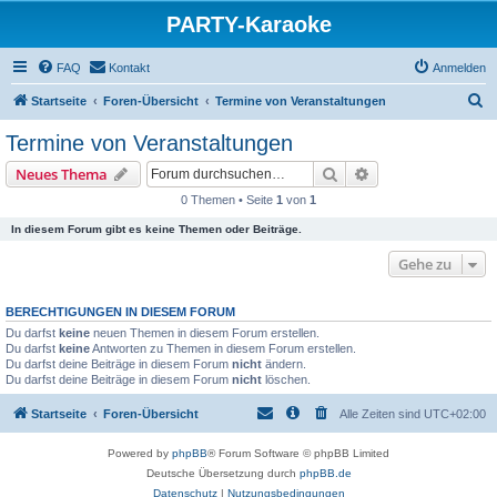
PARTY-Karaoke
FAQ
Kontakt
Anmelden
S
Startseite
Foren-Übersicht
Termine von Veranstaltungen
u
Termine von Veranstaltungen
c
Suche
Erweiterte Suche
Neues Thema
h
0 Themen • Seite
1
von
1
e
In diesem Forum gibt es keine Themen oder Beiträge.
Gehe zu
BERECHTIGUNGEN IN DIESEM FORUM
Du darfst
keine
neuen Themen in diesem Forum erstellen.
Du darfst
keine
Antworten zu Themen in diesem Forum erstellen.
Du darfst deine Beiträge in diesem Forum
nicht
ändern.
Du darfst deine Beiträge in diesem Forum
nicht
löschen.
Startseite
Foren-Übersicht
Alle Zeiten sind
UTC+02:00
Powered by
phpBB
® Forum Software © phpBB Limited
Deutsche Übersetzung durch
phpBB.de
Datenschutz
|
Nutzungsbedingungen