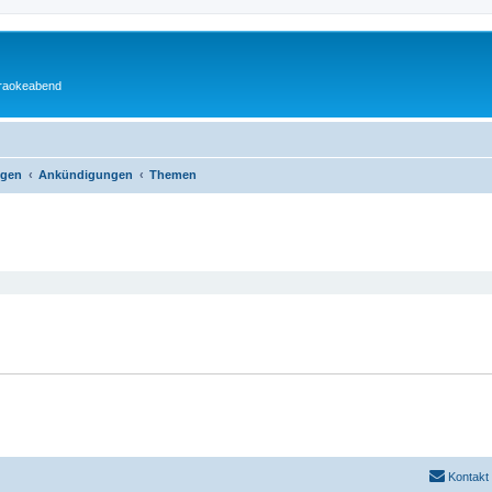
araokeabend
ngen
Ankündigungen
Themen
eiterte Suche
Kontakt