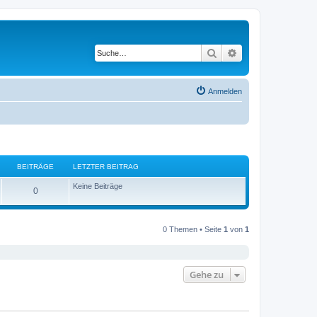
Suche
Erweiterte Suche
Anmelden
BEITRÄGE
LETZTER BEITRAG
Keine Beiträge
0
0 Themen • Seite
1
von
1
Gehe zu