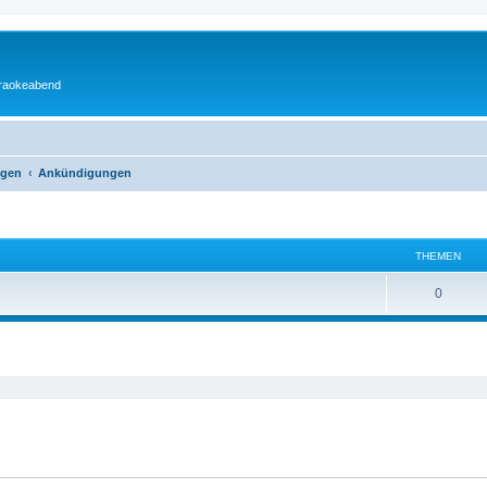
araokeabend
ngen
Ankündigungen
THEMEN
0
eiterte Suche