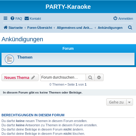
PARTY-Karaoke
FAQ
Kontakt
Anmelden
S
Startseite
Foren-Übersicht
Allgemeines und Ankündigungen
Ankündigungen
u
Ankündigungen
c
Forum
h
e
Themen
Suche
Erweiterte Suche
Neues Thema
0 Themen • Seite
1
von
1
In diesem Forum gibt es keine Themen oder Beiträge.
Gehe zu
BERECHTIGUNGEN IN DIESEM FORUM
Du darfst
keine
neuen Themen in diesem Forum erstellen.
Du darfst
keine
Antworten zu Themen in diesem Forum erstellen.
Du darfst deine Beiträge in diesem Forum
nicht
ändern.
Du darfst deine Beiträge in diesem Forum
nicht
löschen.