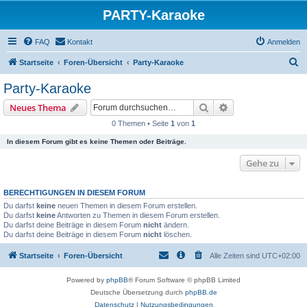
PARTY-Karaoke
FAQ
Kontakt
Anmelden
S
Startseite
Foren-Übersicht
Party-Karaoke
u
Party-Karaoke
c
Suche
Erweiterte Suche
Neues Thema
h
0 Themen • Seite
1
von
1
e
In diesem Forum gibt es keine Themen oder Beiträge.
Gehe zu
BERECHTIGUNGEN IN DIESEM FORUM
Du darfst
keine
neuen Themen in diesem Forum erstellen.
Du darfst
keine
Antworten zu Themen in diesem Forum erstellen.
Du darfst deine Beiträge in diesem Forum
nicht
ändern.
Du darfst deine Beiträge in diesem Forum
nicht
löschen.
Startseite
Foren-Übersicht
Alle Zeiten sind
UTC+02:00
Powered by
phpBB
® Forum Software © phpBB Limited
Deutsche Übersetzung durch
phpBB.de
Datenschutz
|
Nutzungsbedingungen