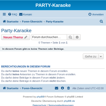
PARTY-Karaoke
FAQ
Kontakt
Anmelden
S
Startseite
Foren-Übersicht
Party-Karaoke
u
Party-Karaoke
c
Suche
Erweiterte Suche
Neues Thema
h
0 Themen • Seite
1
von
1
e
In diesem Forum gibt es keine Themen oder Beiträge.
Gehe zu
BERECHTIGUNGEN IN DIESEM FORUM
Du darfst
keine
neuen Themen in diesem Forum erstellen.
Du darfst
keine
Antworten zu Themen in diesem Forum erstellen.
Du darfst deine Beiträge in diesem Forum
nicht
ändern.
Du darfst deine Beiträge in diesem Forum
nicht
löschen.
Startseite
Foren-Übersicht
Alle Zeiten sind
UTC+02:00
Powered by
phpBB
® Forum Software © phpBB Limited
Deutsche Übersetzung durch
phpBB.de
Datenschutz
|
Nutzungsbedingungen