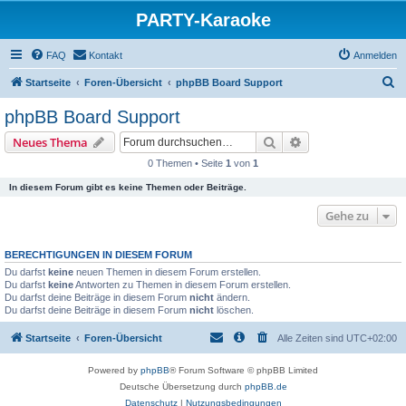
PARTY-Karaoke
FAQ
Kontakt
Anmelden
S
Startseite
Foren-Übersicht
phpBB Board Support
u
phpBB Board Support
c
Suche
Erweiterte Suche
Neues Thema
h
0 Themen • Seite
1
von
1
e
In diesem Forum gibt es keine Themen oder Beiträge.
Gehe zu
BERECHTIGUNGEN IN DIESEM FORUM
Du darfst
keine
neuen Themen in diesem Forum erstellen.
Du darfst
keine
Antworten zu Themen in diesem Forum erstellen.
Du darfst deine Beiträge in diesem Forum
nicht
ändern.
Du darfst deine Beiträge in diesem Forum
nicht
löschen.
Startseite
Foren-Übersicht
Alle Zeiten sind
UTC+02:00
Powered by
phpBB
® Forum Software © phpBB Limited
Deutsche Übersetzung durch
phpBB.de
Datenschutz
|
Nutzungsbedingungen