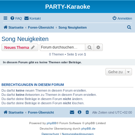
PARTY-Karaoke
FAQ
Kontakt
Anmelden
S
Startseite
Foren-Übersicht
Song Neuigkeiten
u
Song Neuigkeiten
c
Suche
Erweiterte Suche
Neues Thema
h
0 Themen • Seite
1
von
1
e
In diesem Forum gibt es keine Themen oder Beiträge.
Gehe zu
BERECHTIGUNGEN IN DIESEM FORUM
Du darfst
keine
neuen Themen in diesem Forum erstellen.
Du darfst
keine
Antworten zu Themen in diesem Forum erstellen.
Du darfst deine Beiträge in diesem Forum
nicht
ändern.
Du darfst deine Beiträge in diesem Forum
nicht
löschen.
Startseite
Foren-Übersicht
Alle Zeiten sind
UTC+02:00
Powered by
phpBB
® Forum Software © phpBB Limited
Deutsche Übersetzung durch
phpBB.de
Datenschutz
|
Nutzungsbedingungen