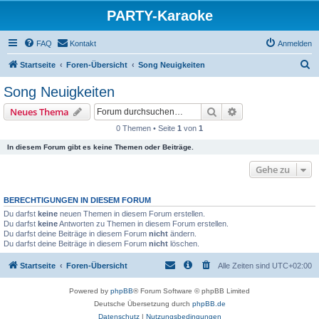
PARTY-Karaoke
FAQ
Kontakt
Anmelden
S
Startseite
Foren-Übersicht
Song Neuigkeiten
u
Song Neuigkeiten
c
Suche
Erweiterte Suche
Neues Thema
h
0 Themen • Seite
1
von
1
e
In diesem Forum gibt es keine Themen oder Beiträge.
Gehe zu
BERECHTIGUNGEN IN DIESEM FORUM
Du darfst
keine
neuen Themen in diesem Forum erstellen.
Du darfst
keine
Antworten zu Themen in diesem Forum erstellen.
Du darfst deine Beiträge in diesem Forum
nicht
ändern.
Du darfst deine Beiträge in diesem Forum
nicht
löschen.
Startseite
Foren-Übersicht
Alle Zeiten sind
UTC+02:00
Powered by
phpBB
® Forum Software © phpBB Limited
Deutsche Übersetzung durch
phpBB.de
Datenschutz
|
Nutzungsbedingungen