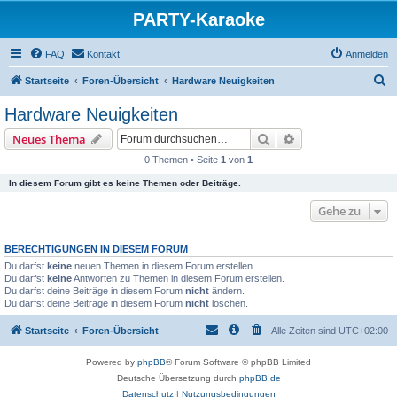
PARTY-Karaoke
FAQ
Kontakt
Anmelden
S
Startseite
Foren-Übersicht
Hardware Neuigkeiten
u
Hardware Neuigkeiten
c
Suche
Erweiterte Suche
Neues Thema
h
0 Themen • Seite
1
von
1
e
In diesem Forum gibt es keine Themen oder Beiträge.
Gehe zu
BERECHTIGUNGEN IN DIESEM FORUM
Du darfst
keine
neuen Themen in diesem Forum erstellen.
Du darfst
keine
Antworten zu Themen in diesem Forum erstellen.
Du darfst deine Beiträge in diesem Forum
nicht
ändern.
Du darfst deine Beiträge in diesem Forum
nicht
löschen.
Startseite
Foren-Übersicht
Alle Zeiten sind
UTC+02:00
Powered by
phpBB
® Forum Software © phpBB Limited
Deutsche Übersetzung durch
phpBB.de
Datenschutz
|
Nutzungsbedingungen