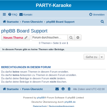
PARTY-Karaoke
FAQ
Kontakt
Anmelden
S
Startseite
Foren-Übersicht
phpBB Board Support
u
phpBB Board Support
c
Suche
Erweiterte Suche
Neues Thema
h
0 Themen • Seite
1
von
1
e
In diesem Forum gibt es keine Themen oder Beiträge.
Gehe zu
BERECHTIGUNGEN IN DIESEM FORUM
Du darfst
keine
neuen Themen in diesem Forum erstellen.
Du darfst
keine
Antworten zu Themen in diesem Forum erstellen.
Du darfst deine Beiträge in diesem Forum
nicht
ändern.
Du darfst deine Beiträge in diesem Forum
nicht
löschen.
Startseite
Foren-Übersicht
Alle Zeiten sind
UTC+02:00
Powered by
phpBB
® Forum Software © phpBB Limited
Deutsche Übersetzung durch
phpBB.de
Datenschutz
|
Nutzungsbedingungen